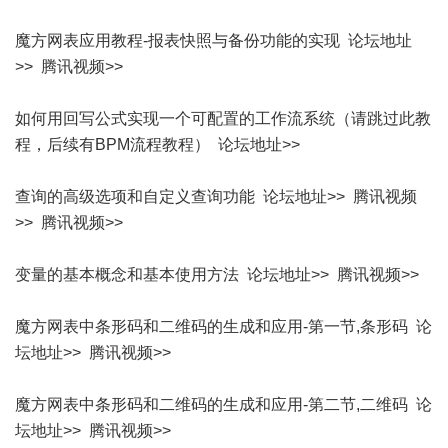
魔方网表应用教程-报表快照与备份功能的实现
论坛地址
>>
腾讯视频>>
如何用回写公式实现一个可配置的工作流系统（请跳过此教
程，后续有BPM流程教程）
论坛地址>>
查询的高级选项和自定义查询功能
论坛地址>>
腾讯视频
>>
腾讯视频>>
变量的基本概念和基本使用方法
论坛地址>>
腾讯视频>>
魔方网表中条形码和二维码的生成和应用-第一节,条形码
论
坛地址>>
腾讯视频>>
魔方网表中条形码和二维码的生成和应用-第二节,二维码
论
坛地址>>
腾讯视频>>