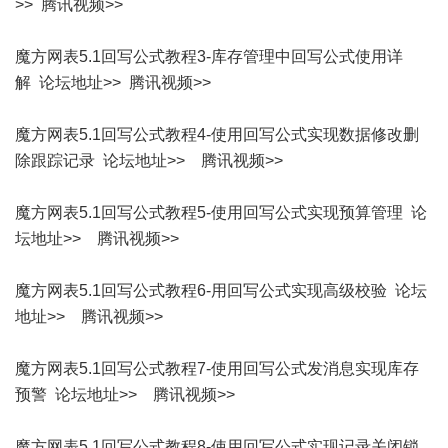
>>
腾讯视频>>
魔方网表5.1回写公式教程3-库存管理中回写公式使用详
解
论坛地址>>
腾讯视频>>
魔方网表5.1回写公式教程4-使用回写公式实现数据修改删
除跟踪记录
论坛地址>>
腾讯视频>>
魔方网表5.1回写公式教程5-使用回写公式实现预算管理
论
坛地址>>
腾讯视频>>
魔方网表5.1回写公式教程6-用回写公式实现高级校验
论坛
地址>>
腾讯视频>>
魔方网表5.1回写公式教程7-使用回写公式发消息实现库存
预警
论坛地址>>
腾讯视频>>
魔方网表5.1回写公式教程8-使用回写公式实现记录关闭锁