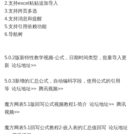
2.支持excel粘贴追加导入
3.支持跨页多选
4.支持消息和提醒
5.支持引用依赖功能
6.导航树
5.0.2版新特性教学视频-公式，日期时间类型，批量导入更
新
论坛地址>>
5.0.3新增的汇总公式，自动编码字段，使用公式的引用
等
论坛地址>>
腾讯视频>>
魔方网表5.1版回写公式视频教程1-简介
论坛地址>>
腾讯
视频>>
魔方网表5.1回写公式教程2-嵌入表的汇总值回写
论坛地址