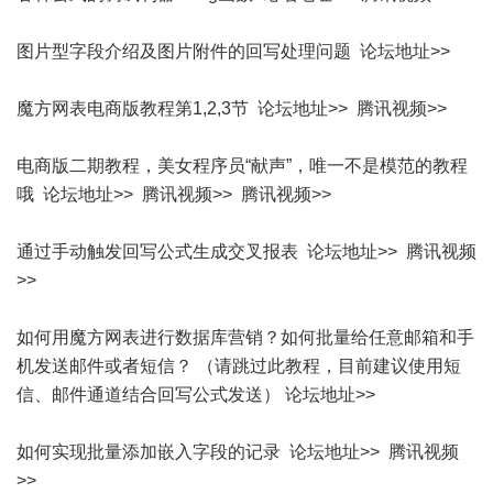
图片型字段介绍及图片附件的回写处理问题
论坛地址>>
魔方网表电商版教程第1,2,3节
论坛地址>>
腾讯视频>>
电商版二期教程，美女程序员“献声”，唯一不是模范的教程
哦
论坛地址>>
腾讯视频>>
腾讯视频>>
通过手动触发回写公式生成交叉报表
论坛地址>>
腾讯视频
>>
如何用魔方网表进行数据库营销？如何批量给任意邮箱和手
机发送邮件或者短信？ （请跳过此教程，目前建议使用短
信、邮件通道结合回写公式发送）
论坛地址>>
如何实现批量添加嵌入字段的记录
论坛地址>>
腾讯视频
>>