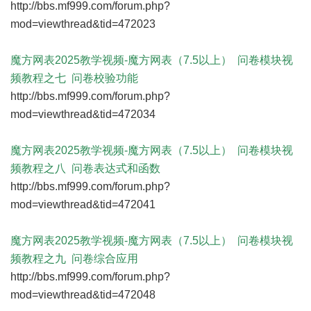
http://bbs.mf999.com/forum.php?
mod=viewthread&tid=472023
魔方网表2025教学视频-魔方网表（7.5以上） 问卷模块视
频教程之七 问卷校验功能
http://bbs.mf999.com/forum.php?
mod=viewthread&tid=472034
魔方网表2025教学视频-魔方网表（7.5以上） 问卷模块视
频教程之八 问卷表达式和函数
http://bbs.mf999.com/forum.php?
mod=viewthread&tid=472041
魔方网表2025教学视频-魔方网表（7.5以上） 问卷模块视
频教程之九 问卷综合应用
http://bbs.mf999.com/forum.php?
mod=viewthread&tid=472048