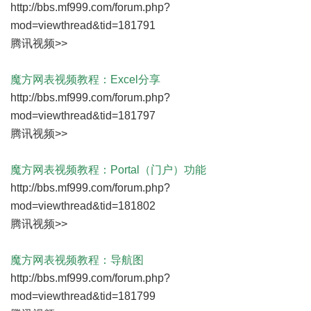
http://bbs.mf999.com/forum.php?
mod=viewthread&tid=181791
腾讯视频>>
魔方网表视频教程：Excel分享
http://bbs.mf999.com/forum.php?
mod=viewthread&tid=181797
腾讯视频>>
魔方网表视频教程：Portal（门户）功能
http://bbs.mf999.com/forum.php?
mod=viewthread&tid=181802
腾讯视频>>
魔方网表视频教程：导航图
http://bbs.mf999.com/forum.php?
mod=viewthread&tid=181799