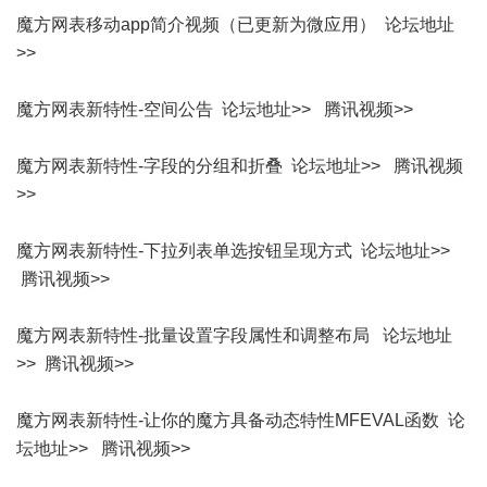
魔方网表移动app简介视频（已更新为微应用）
论坛地址
>>
魔方网表新特性-空间公告
论坛地址>>
腾讯视频>>
魔方网表新特性-字段的分组和折叠
论坛地址>>
腾讯视频
>>
魔方网表新特性-下拉列表单选按钮呈现方式
论坛地址>>
腾讯视频>>
魔方网表新特性-批量设置字段属性和调整布局
论坛地址
>>
腾讯视频>>
魔方网表新特性-让你的魔方具备动态特性MFEVAL函数
论
坛地址>>
腾讯视频>>