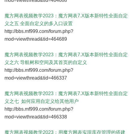
mod=viewthread&tid=464688
魔方网表视频教学2023：魔方网表7.X版本新特性全面自定
义之五 全面自定义的多入口设置
http://bbs.mf999.com/forum.php?
mod=viewthread&tid=464689
魔方网表视频教学2023：魔方网表7.X版本新特性全面自定
义之六 导航树和空间及其首页的自定义
http://bbs.mf999.com/forum.php?
mod=viewthread&tid=466337
魔方网表视频教学2023：魔方网表7.X版本新特性全面自定
义之七 如何应用自定义给其他用户
http://bbs.mf999.com/forum.php?
mod=viewthread&tid=466338
魔方网表视频教学2023：用魔方网表实现库存管理的搭建