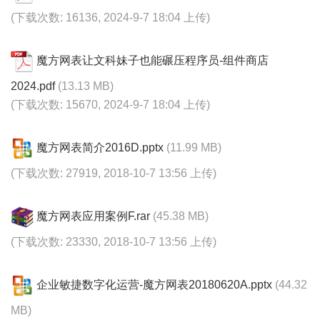
(下载次数: 16136, 2024-9-7 18:04 上传)
魔方网表让文科妹子也能碾压程序员-组件商店
2024.pdf
(13.13 MB)
(下载次数: 15670, 2024-9-7 18:04 上传)
魔方网表简介2016D.pptx
(11.99 MB)
(下载次数: 27919, 2018-10-7 13:56 上传)
魔方网表应用案例F.rar
(45.38 MB)
(下载次数: 23330, 2018-10-7 13:56 上传)
企业敏捷数字化运营-魔方网表20180620A.pptx
(44.32
MB)