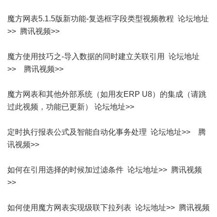
魔方网表5.1.5版新功能-复选框字段类型视频教程
论坛地址
>>
腾讯视频>>
魔方使用技巧之-导入数据的同时建立关联引用
论坛地址
>>
腾讯视频>>
魔方网表和其他外部系统（如用友ERP U8）的集成（请跳
过此视频，功能已更新）
论坛地址>>
定时执行报表公式及智能自动化事务处理
论坛地址>>
腾
讯视频>>
如何在引用选择的时候加过滤条件
论坛地址>>
腾讯视频
>>
如何使用魔方网表实现级联下拉列表
论坛地址>>
腾讯视频