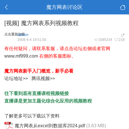
魔方网表讨论区
[视频]
魔方网表系列视频教程
点击重新加载
admin
#
1
2008-4-4 19:51:00
1085234
218
有任何疑问，请联系客服，请点击论坛右侧或者官网
www.mf999.com
右侧的客服图标。
魔方网表新手入门概览，新手必看
论坛地址>>
腾讯视频>>
往下看到底有直播课程视频链接
直播课是更加主题化综合化应用的视频教程
了解更多可以下载以下资料
魔方网表从excel到数据库2024.pdf
(3.63 MB)