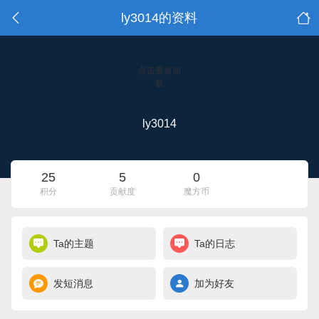
ly3014的资料
点击重新加
载
ly3014
25
5
0
积分
贡献度
魔方币
Ta的主题
Ta的日志
发短消息
加为好友