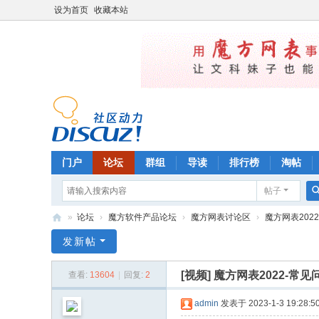
设为首页
收藏本站
门户
论坛
群组
导读
排行榜
淘帖
帖子
»
论坛
›
魔方软件产品论坛
›
魔方网表讨论区
›
魔方网表2022
魔
发新帖
方
[视频]
魔方网表2022-常
查看:
13604
|
回复:
2
管
理
admin
发表于 2023-1-3 19:28:5