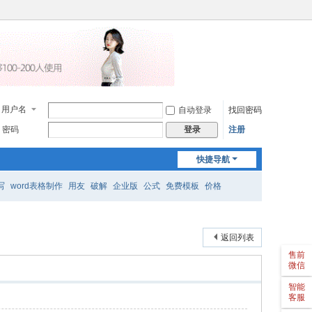
用户名
自动登录
找回密码
密码
注册
登录
快捷导航
写
word表格制作
用友
破解
企业版
公式
免费模板
价格
返回列表
售前
微信
4
智能
0
客服
工