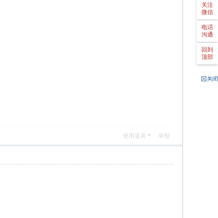
0
作
（
关注
微信
6
时
节
8
间
假
电话
沟通
8
:
日
8
9
除
回到
顶部
0
:
外
4
0
）
9
0
-
2
1
:
使用道具
举报
0
0