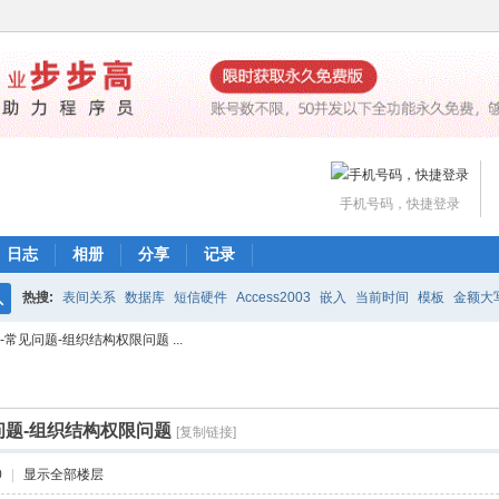
手机号码，快捷登录
日志
相册
分享
记录
热搜:
表间关系
数据库
短信硬件
Access2003
嵌入
当前时间
模板
金额大
搜
-常见问题-组织结构权限问题 ...
魔方网表价格
编辑公式
打印
下载
工作流
索
见问题-组织结构权限问题
[复制链接]
0
|
显示全部楼层