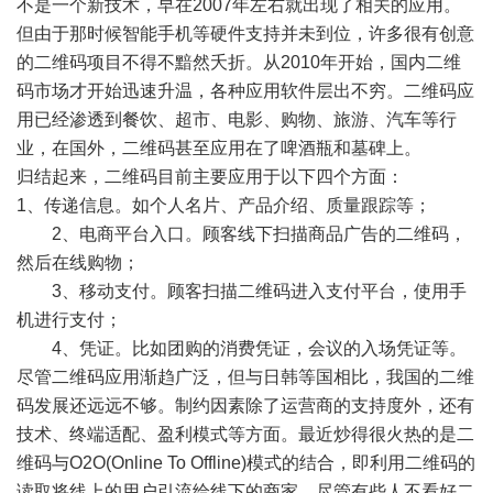
不是一个新技术，早在2007年左右就出现了相关的应用。
但由于那时候智能手机等硬件支持并未到位，许多很有创意
的二维码项目不得不黯然夭折。从2010年开始，国内二维
码市场才开始迅速升温，各种应用软件层出不穷。二维码应
用已经渗透到餐饮、超市、电影、购物、旅游、汽车等行
业，在国外，二维码甚至应用在了啤酒瓶和墓碑上。
归结起来，二维码目前主要应用于以下四个方面：
1、传递信息。如个人名片、产品介绍、质量跟踪等；
2、电商平台入口。顾客线下扫描商品广告的二维码，
然后在线购物；
3、移动支付。顾客扫描二维码进入支付平台，使用手
机进行支付；
4、凭证。比如团购的消费凭证，会议的入场凭证等。
尽管二维码应用渐趋广泛，但与日韩等国相比，我国的二维
码发展还远远不够。制约因素除了运营商的支持度外，还有
技术、终端适配、盈利模式等方面。最近炒得很火热的是二
维码与O2O(Online To Offline)模式的结合，即利用二维码的
读取将线上的用户引流给线下的商家。尽管有些人不看好二