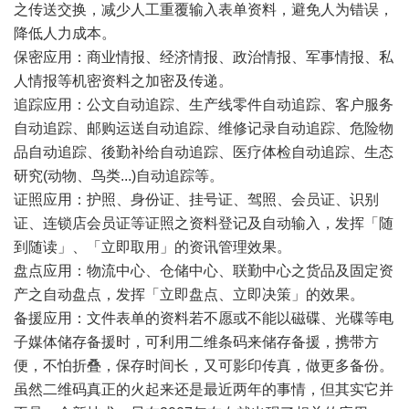
之传送交换，减少人工重覆输入表单资料，避免人为错误，
降低人力成本。
保密应用：商业情报、经济情报、政治情报、军事情报、私
人情报等机密资料之加密及传递。
追踪应用：公文自动追踪、生产线零件自动追踪、客户服务
自动追踪、邮购运送自动追踪、维修记录自动追踪、危险物
品自动追踪、後勤补给自动追踪、医疗体检自动追踪、生态
研究(动物、鸟类...)自动追踪等。
证照应用：护照、身份证、挂号证、驾照、会员证、识别
证、连锁店会员证等证照之资料登记及自动输入，发挥「随
到随读」、「立即取用」的资讯管理效果。
盘点应用：物流中心、仓储中心、联勤中心之货品及固定资
产之自动盘点，发挥「立即盘点、立即决策」的效果。
备援应用：文件表单的资料若不愿或不能以磁碟、光碟等电
子媒体储存备援时，可利用二维条码来储存备援，携带方
便，不怕折叠，保存时间长，又可影印传真，做更多备份。
虽然二维码真正的火起来还是最近两年的事情，但其实它并