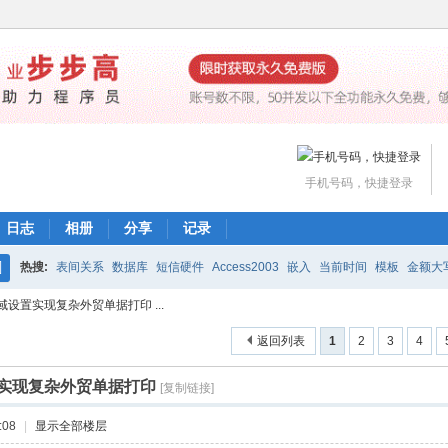
手机号码，快捷登录
日志
相册
分享
记录
热搜:
表间关系
数据库
短信硬件
Access2003
嵌入
当前时间
模板
金额大
搜
设置实现复杂外贸单据打印 ...
魔方网表价格
编辑公式
打印
下载
工作流
索
返回列表
1
2
3
4
实现复杂外贸单据打印
[复制链接]
:08
|
显示全部楼层