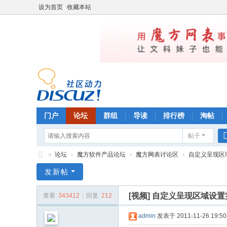
设为首页
收藏本站
门户
论坛
群组
导读
排行榜
淘帖
帖子
»
论坛
›
魔方软件产品论坛
›
魔方网表讨论区
›
自定义呈现区域
魔
发新帖
方
[视频]
自定义呈现区域设置
查看:
343412
|
回复:
212
管
理
admin
发表于 2011-11-26 19:50