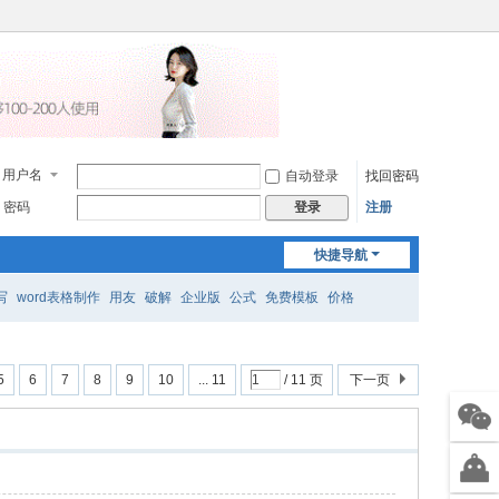
用户名
自动登录
找回密码
密码
注册
登录
快捷导航
写
word表格制作
用友
破解
企业版
公式
免费模板
价格
5
6
7
8
9
10
... 11
/ 11 页
下一页
售前
微信
智能