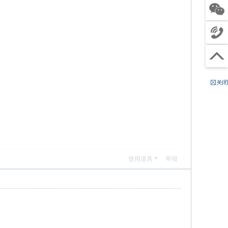
客服
关注
微信
4
电话
0
工
沟通
0
作
（
回到
6
时
节
顶部
8
间
假
8
:
日
8
9
除
0
:
外
4
0
）
9
0
-
使用道具
举报
2
1
:
0
0