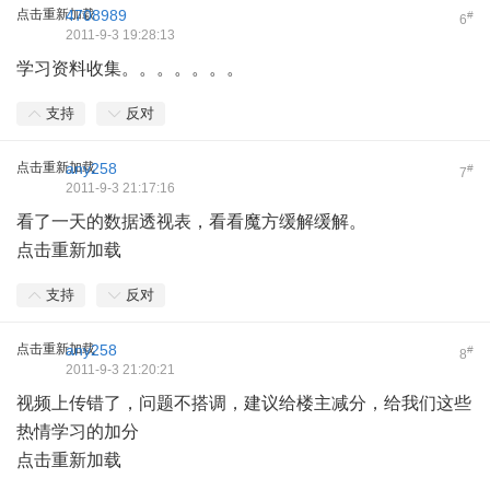
点击重新加载
4708989
#
6
2011-9-3 19:28:13
学习资料收集。。。。。。。
支持
反对
点击重新加载
any258
#
7
2011-9-3 21:17:16
看了一天的数据透视表，看看魔方缓解缓解。
点击重新加载
支持
反对
点击重新加载
any258
#
8
2011-9-3 21:20:21
视频上传错了，问题不搭调，
建议给楼主减分，给我们这些
热情学习的加分
点击重新加载