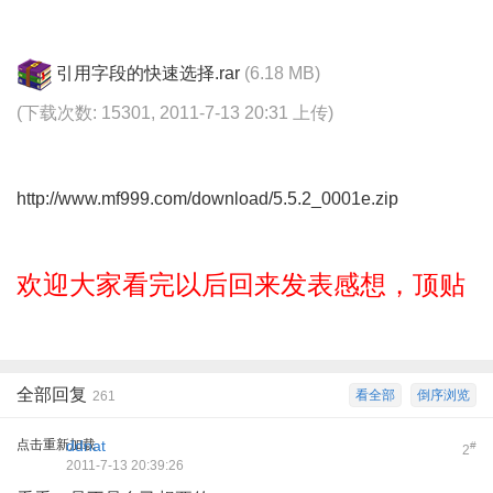
引用字段的快速选择.rar
(6.18 MB)
(下载次数: 15301, 2011-7-13 20:31 上传)
http://www.mf999.com/download/5.5.2_0001e.zip
欢迎大家看完以后回来发表感想，顶贴
全部回复
看全部
倒序浏览
261
点击重新加载
ddnat
#
2
2011-7-13 20:39:26