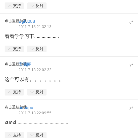
支持
反对
点击重新加载
wgf8088
#
6
2011-7-13 21:32:13
看看学学习下....................
支持
反对
点击重新加载
零圈圈
#
7
2011-7-13 22:02:32
这个可以有。。。。。。。
支持
反对
点击重新加载
pobopo
#
8
2011-7-13 22:09:55
xuexi..........................................
支持
反对