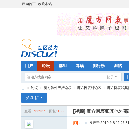
设为首页
收藏本站
门户
论坛
群组
导读
排行榜
淘帖
帖子
»
论坛
›
魔方软件产品论坛
›
魔方网表讨论区
›
魔方网表和其他
魔
发新帖
方
[视频]
魔方网表和其他外部系
查看:
723937
|
回复:
188
管
理
admin
发表于 2010-9-8 15:23:3