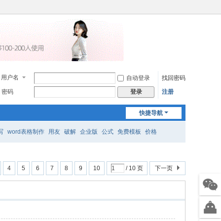
用户名
自动登录
找回密码
密码
注册
登录
快捷导航
写
word表格制作
用友
破解
企业版
公式
免费模板
价格
4
5
6
7
8
9
10
/ 10 页
下一页
售前
微信
智能