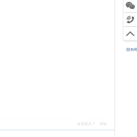
客服
关注
微信
4
电话
0
工
沟通
0
作
（
回到
6
时
节
顶部
8
间
假
8
:
日
8
9
除
0
:
外
4
0
）
9
0
-
2
1
:
0
使用道具
举报
0