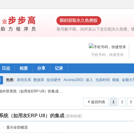
手机号码，快捷登录
日志
相册
分享
记录
热搜:
表间关系
数据库
短信硬件
Access2003
嵌入
当前时间
模板
金额大
搜
外部系统（如用友ERP U8）的集成 ...
魔方网表价格
编辑公式
打印
下载
工作流
索
返回列表
1
2
3
统（如用友ERP U8）的集成
[复制链接]
1
|
显示全部楼层