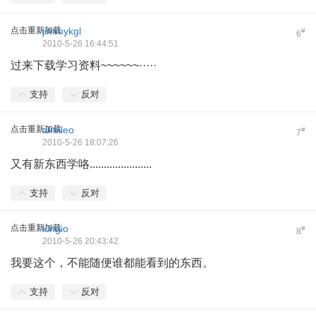
点击重新加载
jimmykgl
#
6
2010-5-26 16:44:51
过来下载学习资料~~~~~~·····
支持
反对
点击重新加载
aimileo
#
7
2010-5-26 18:07:26
又有新东西学咯......................
支持
反对
点击重新加载
kingio
#
8
2010-5-26 20:43:42
我要这个，不能随便谁都能看到的东西。
支持
反对