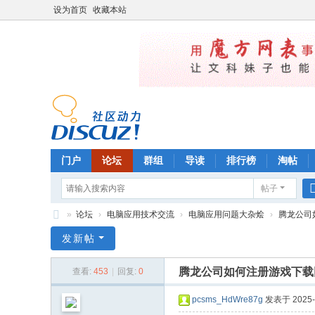
设为首页
收藏本站
门户
论坛
群组
导读
排行榜
淘帖
帖子
»
论坛
›
电脑应用技术交流
›
电脑应用问题大杂烩
›
腾龙公司
魔
发新帖
方
腾龙公司如何注册游戏下载
查看:
453
|
回复:
0
管
理
pcsms_HdWre87g
发表于 2025-1