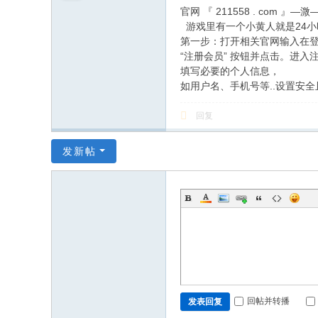
和
官网 『 211558 . com 』—溦
信
游戏里有一个小黄人就是24小
第一步：打开相关官网输入在登
息
“注册会员” 按钮并点击。进入
化
填写必要的个人信息，
社
如用户名、手机号等..设置安
区
回复
发新帖
回帖并转播
发表回复