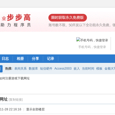
手机号码，快捷登录
日志
相册
分享
记录
热搜:
表间关系
数据库
短信硬件
Access2003
嵌入
当前时间
模板
金额大
搜
如何注册游戏下载网址
魔方网表价格
编辑公式
打印
下载
工作流
索
网址
[复制链接]
1-28 22:16:16
|
显示全部楼层