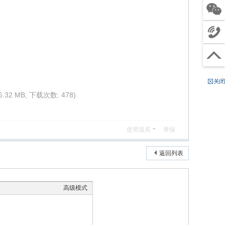
客服
关注
微信
4
电话
0
工
沟通
0
作
（
回到
6
时
节
顶部
8
间
假
8
:
日
6.32 MB, 下载次数: 478)
8
9
除
0
:
外
4
使用道具
举报
0
）
9
0
返回列表
-
2
1
高级模式
:
0
0