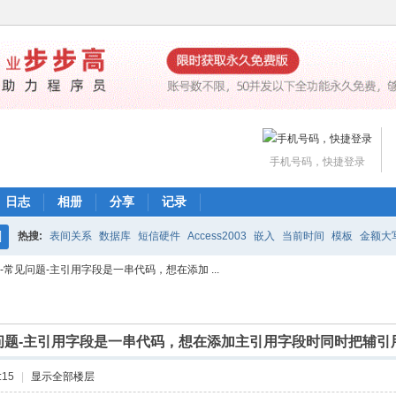
手机号码，快捷登录
日志
相册
分享
记录
热搜:
表间关系
数据库
短信硬件
Access2003
嵌入
当前时间
模板
金额大
搜
3-常见问题-主引用字段是一串代码，想在添加 ...
魔方网表价格
编辑公式
打印
下载
工作流
索
常见问题-主引用字段是一串代码，想在添加主引用字段时同时把辅引
:15
|
显示全部楼层