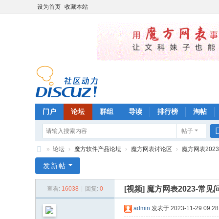
设为首页
收藏本站
门户
论坛
群组
导读
排行榜
淘帖
帖子
»
论坛
›
魔方软件产品论坛
›
魔方网表讨论区
›
魔方网表202
魔
发新帖
方
[视频]
魔方网表2023-
查看:
16038
|
回复:
0
管
理
admin
发表于 2023-11-29 09:28