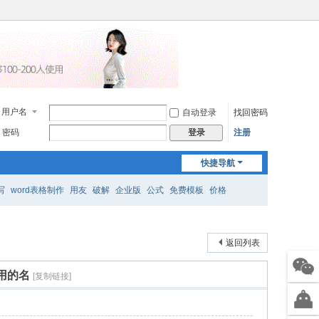
用户名
自动登录
找回密码
密码
注册
登录
快捷导航
写
word表格制作
用友
破解
企业版
公式
免费模板
价格
返回列表
用的名
[复制链接]
售前
微信
智能