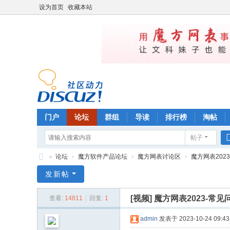
设为首页
收藏本站
门户
论坛
群组
导读
排行榜
淘帖
帖子
»
论坛
›
魔方软件产品论坛
›
魔方网表讨论区
›
魔方网表2023
魔
发新帖
方
[视频]
魔方网表2023-常
查看:
14811
|
回复:
1
管
理
admin
发表于 2023-10-24 09:43