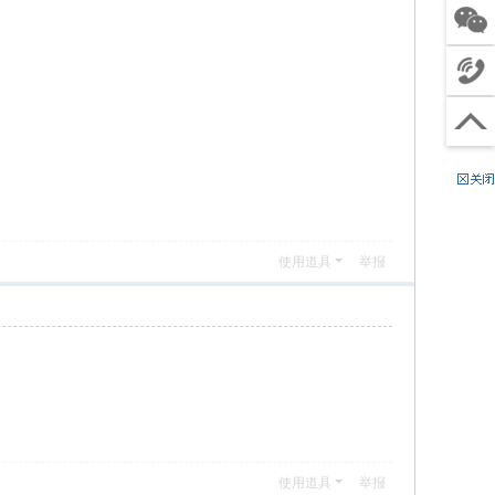
客服
关注
微信
4
电话
0
工
沟通
0
作
（
回到
6
时
节
顶部
8
间
假
8
:
日
8
9
除
0
:
外
使用道具
举报
4
0
）
9
0
-
2
1
:
0
0
使用道具
举报