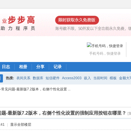
手机号码，快捷登录
日志
相册
分享
记录
热搜:
表间关系
数据库
短信硬件
Access2003
嵌入
当前时间
模板
金额大
搜
-常见问题-最新版7.2版本，右侧个性化设置 ...
魔方网表价格
编辑公式
打印
下载
工作流
索
见问题-最新版7.2版本，右侧个性化设置的强制应用按钮在哪里？
[
:41
|
显示全部楼层