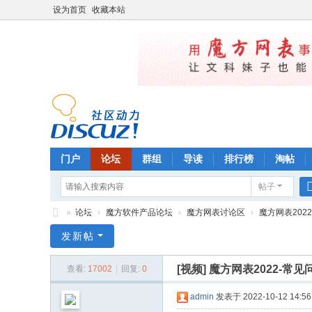
设为首页
收藏本站
门户
论坛
群组
导读
排行榜
淘帖
帖子
»
论坛
›
魔方软件产品论坛
›
魔方网表讨论区
›
魔方网表202
魔
发新帖
方
[视频]
魔方网表2022-常
查看:
17002
|
回复:
0
管
理
admin
发表于 2022-10-12 14:56