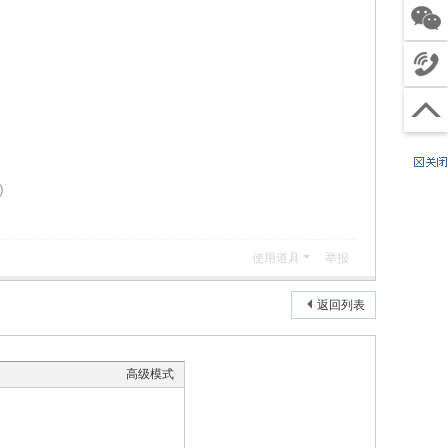
客服
关注
微信
4
电话
0
工
沟通
0
作
（
回到
6
时
节
顶部
8
间
假
8
:
日
)
8
9
除
0
:
外
4
使用道具
举报
0
）
9
0
返回列表
-
2
1
高级模式
:
0
0