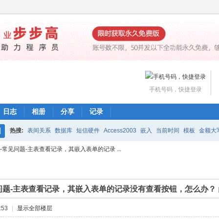
手机号码，快捷登录
日志
相册
分享
记录
热搜:
表间关系
数据库
短信硬件
Access2003
嵌入
当前时间
模板
金额大
搜
2-常见问题-主表查看记录，其嵌入表单的记录 ...
魔方网表价格
编辑公式
打印
下载
工作流
索
见问题-主表查看记录，其嵌入表单的记录没有查看按钮，怎么办？
:53
|
显示全部楼层