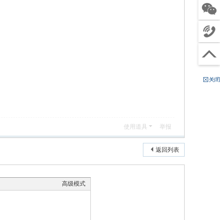
客服
关注
微信
4
电话
0
工
沟通
0
作
（
回到
6
时
节
顶部
8
间
假
8
:
日
8
9
除
0
:
外
4
使用道具
举报
0
）
9
0
返回列表
-
2
1
高级模式
:
0
0