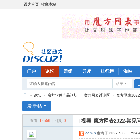
设为首页
收藏本站
门户
论坛
群组
导读
排行榜
淘帖
帖子
»
论坛
›
魔方软件产品论坛
›
魔方网表讨论区
›
魔方网表2022
魔
发新帖
方
[视频]
魔方网表2022-常见问
查看:
12556
|
回复:
0
管
理
admin
发表于 2022-5-31 17:34: