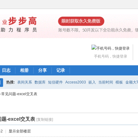
手机号码，快捷登录
日志
相册
分享
记录
热搜:
表间关系
数据库
短信硬件
Access2003
嵌入
当前时间
模板
金额大
搜
-常见问题-excel交叉表
魔方网表价格
编辑公式
打印
下载
工作流
索
题-excel交叉表
[复制链接]
42
|
显示全部楼层