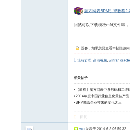
魔方网表BPM引擎教程2-程序
回帖可以下载模板mfd文件哦，当然
游客，如果您要查看本帖隐藏内
流程管理
,
高清视频
,
winrar
,
oracle
相关帖子
•
【教程】魔方网表中条形码和二维码
•
2014年度中国行业信息化最佳产
•
BPM能给企业带来的变化之三
回复
ycg
发表于 2014-6-8 06:59:32
|