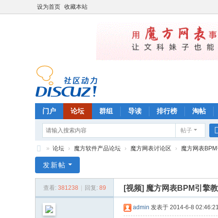
设为首页
收藏本站
门户
论坛
群组
导读
排行榜
淘帖
帖子
»
论坛
›
魔方软件产品论坛
›
魔方网表讨论区
›
魔方网表BPM
魔
发新帖
方
[视频]
魔方网表BPM引擎教
查看:
381238
|
回复:
89
管
理
admin
发表于 2014-6-8 02:46:2