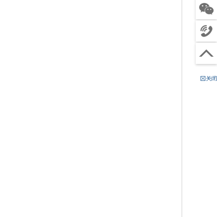
客服
关注
微信
4
电话
0
工
沟通
0
作
（
回到
6
时
节
顶部
8
间
假
8
:
日
8
9
除
0
:
外
4
0
）
9
0
-
2
1
:
0
0