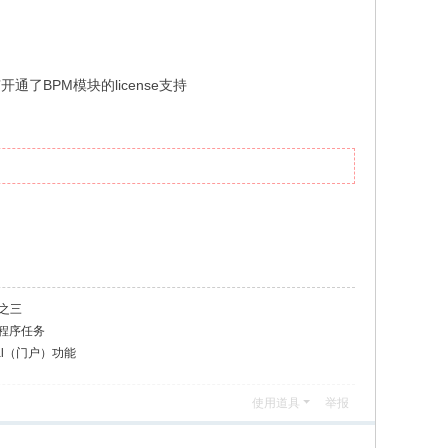
通了BPM模块的license支持
之三
-程序任务
al（门户）功能
使用道具
举报