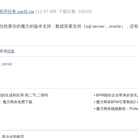
任务.part5.rar
(12.97 MB, 下载次数: 16525)
要你的魔方的版本支持，数据库要支持（sql server，oracle），还有开
容请
回复
,
server
的生成和应用-第二节,二维码
•
BPM能给企业带来的变化
品：魔方网表免费下载
•
魔方网表BPM引擎教程2
•
魔方网表视频教程：Port
显示全部楼层