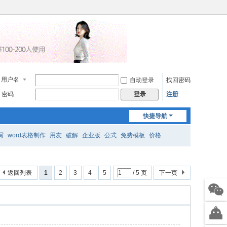
用户名
自动登录
找回密码
密码
注册
登录
快捷导航
写
word表格制作
用友
破解
企业版
公式
免费模板
价格
返回列表
1
2
3
4
5
/ 5 页
下一页
售前
微信
智能