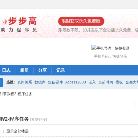
手机号码，快捷登录
日志
相册
分享
记录
热搜:
表间关系
数据库
短信硬件
Access2003
嵌入
当前时间
模板
金额大
搜
引擎教程2-程序任务
魔方网表价格
编辑公式
打印
下载
工作流
索
程2-程序任务
[复制链接]
1
|
显示全部楼层